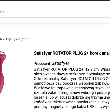
ch
/
Artykuły erotyczne
Satisfyer ROTATOR PLUG 2+ korek anal
Satisfyer
Producent:
Satisfyer ROTATOR PLUG 2+, 12.9 cm, Wibra
niezrównaną dawkę rozkoszy, stymulując sw
Ci korek analny Satisfyer ROTATOR PLUG 2+.
samotności, czy podczas wspólnej zabawy, 
Właściwości: zapewnia intensywną stymula
szeroki zakres programów wibracji i pulsac
basenie lub w jacuzzi dobrze się trzyma um
końcówce teksturowana powierzchnia łatwy 
pomocy magnetycznego kabla USB niezwykle 