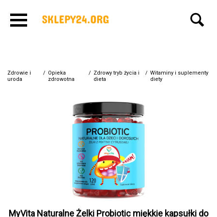
Zdrowie i
/
Opieka
/
Zdrowy tryb życia i
/
Witaminy i suplementy
uroda
zdrowotna
dieta
diety
MyVita Naturalne Żelki Probiotic miękkie kapsułki do