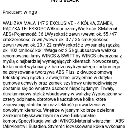
147 S BLACK
wings
Producent:
WALIZKA MAŁA 147 S EXCLUSIVE - 4 KÓŁKA, ZAMEK,
RĄCZKA TELESKOPOWAkolor czarnyWielkość: SMateriał:
ABS+Pojemność: 36 LWysokość zewn./wewn: ok. 55 /47
cmSzerokość zewn./wewn: ok. 37 / 35 cmGłębokość
zewn./wewn: ok. 23 / 22 cmWysokość z wysuniętą rączką
ok: 102 cmIlość kół: 4Waga ok: 2,5 kgLuksusowa walizka
renomowanej firmy WINGS & SWIFT by WINGS stworzona z
myślą o najbardziej wymagających klientach. Nowoczesny,
lekki model wykonany z bardzo wytrzymałego i odpornego
na zarysowanie tworzywa ABS Plus, z dwupoziomową
teleskopową rączką. Zewnętrzne, przyjemne w dotyku
gumowe uchwyty oraz zamek szyfrowy uniemożliwiający
dostanie się do wnętrza osobom niepożądanym. Trwały,
duraluminiowy stelaż wbudowany w walizkę.Wyposażony w
cztery odpinane, obrotowe kauczukowe kółka, które
zapewniają stabilność oraz lekkość prowadzenia w
dowolnym kierunku. Wnętrze w jasnym kolorze dzielone
zamkiem błyskawicznym na dwie funkcjonalne
komory.Specyfikacja walizki WINGS:Materiał wierzchni - ABS
(Akrylonitryl, Butadien, Styren)4 łożyskowane kółka wykonane