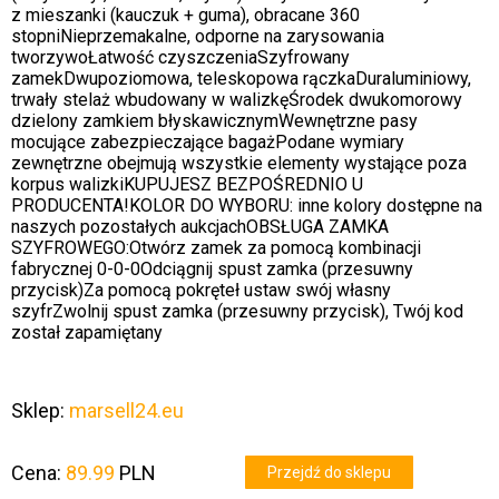
z mieszanki (kauczuk + guma), obracane 360
stopniNieprzemakalne, odporne na zarysowania
tworzywoŁatwość czyszczeniaSzyfrowany
zamekDwupoziomowa, teleskopowa rączkaDuraluminiowy,
trwały stelaż wbudowany w walizkęŚrodek dwukomorowy
dzielony zamkiem błyskawicznymWewnętrzne pasy
mocujące zabezpieczające bagażPodane wymiary
zewnętrzne obejmują wszystkie elementy wystające poza
korpus walizkiKUPUJESZ BEZPOŚREDNIO U
PRODUCENTA!KOLOR DO WYBORU: inne kolory dostępne na
naszych pozostałych aukcjachOBSŁUGA ZAMKA
SZYFROWEGO:Otwórz zamek za pomocą kombinacji
fabrycznej 0-0-0Odciągnij spust zamka (przesuwny
przycisk)Za pomocą pokręteł ustaw swój własny
szyfrZwolnij spust zamka (przesuwny przycisk), Twój kod
został zapamiętany
Sklep:
marsell24.eu
Cena:
89.99
PLN
Przejdź do sklepu