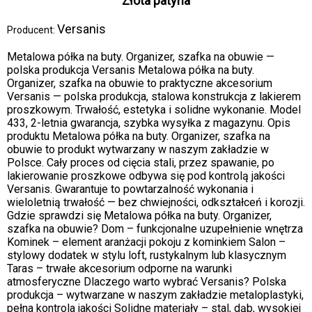
Złota patyna
Versanis
Producent:
Metalowa półka na buty. Organizer, szafka na obuwie —
polska produkcja Versanis Metalowa półka na buty.
Organizer, szafka na obuwie to praktyczne akcesorium
Versanis — polska produkcja, stalowa konstrukcja z lakierem
proszkowym. Trwałość, estetyka i solidne wykonanie. Model
433, 2-letnia gwarancja, szybka wysyłka z magazynu. Opis
produktu Metalowa półka na buty. Organizer, szafka na
obuwie to produkt wytwarzany w naszym zakładzie w
Polsce. Cały proces od cięcia stali, przez spawanie, po
lakierowanie proszkowe odbywa się pod kontrolą jakości
Versanis. Gwarantuje to powtarzalność wykonania i
wieloletnią trwałość — bez chwiejności, odkształceń i korozji.
Gdzie sprawdzi się Metalowa półka na buty. Organizer,
szafka na obuwie? Dom – funkcjonalne uzupełnienie wnętrza
Kominek – element aranżacji pokoju z kominkiem Salon –
stylowy dodatek w stylu loft, rustykalnym lub klasycznym
Taras – trwałe akcesorium odporne na warunki
atmosferyczne Dlaczego warto wybrać Versanis? Polska
produkcja – wytwarzane w naszym zakładzie metaloplastyki,
pełna kontrola jakości Solidne materiały – stal, dąb, wysokiej