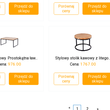
j
Przejdź do
Porównaj
Przejdź do
sklepu
ceny
sklepu
wy. Prostokątna ław...
Stylowy stolik kawowy z litego..
976.00
1767.00
ena:
Cena:
j
Przejdź do
Porównaj
Przejdź do
sklepu
ceny
sklepu
«
1
2
»