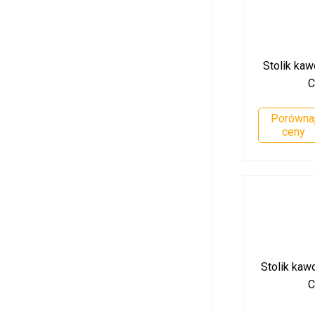
Stolik kaw
C
Porówna
ceny
Stolik kawo
C