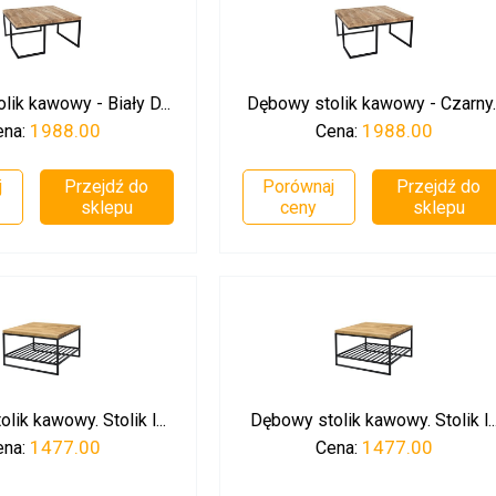
ik kawowy - Biały D...
Dębowy stolik kawowy - Czarny..
1988.00
1988.00
ena:
Cena:
j
Przejdź do
Porównaj
Przejdź do
sklepu
ceny
sklepu
lik kawowy. Stolik l...
Dębowy stolik kawowy. Stolik l..
1477.00
1477.00
ena:
Cena: