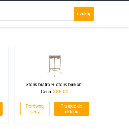
szukaj
Stolik bistro ½ stolik balkon...
388.00
Cena:
Porównaj
Przejdź do
ceny
sklepu