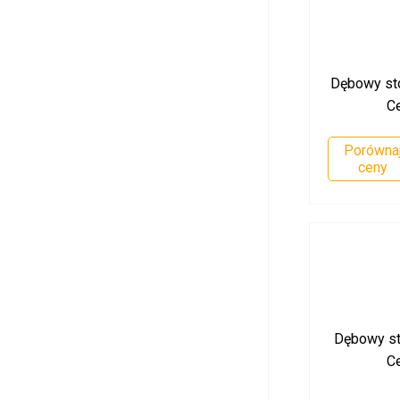
Dębowy stol
C
Porówna
ceny
Dębowy sto
C