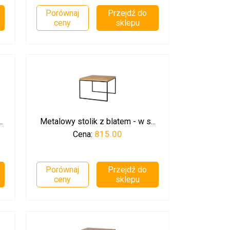
Porównaj
Przejdź do
ceny
sklepu
.
Metalowy stolik z blatem - w s...
815.00
Cena:
Porównaj
Przejdź do
ceny
sklepu