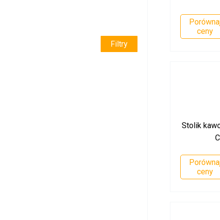
Porówna
ceny
Filtry
Stolik kawo
C
Porówna
ceny