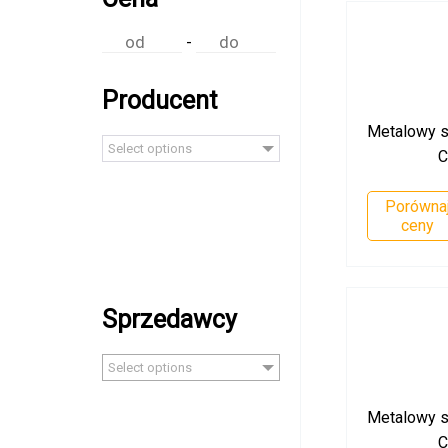
-
Producent
Metalowy st
Select options
C
Porówna
ceny
Sprzedawcy
Select options
Metalowy st
C