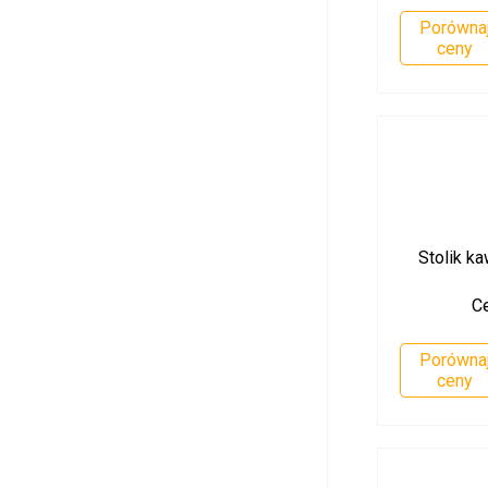
Porówna
ceny
Stolik k
C
Porówna
ceny