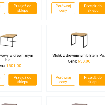
j
Przejdź do
Porównaj
Przejdź do
sklepu
ceny
sklepu
awowy w drewnianym
Stolik z drewnianym blatem. Pó..
bla...
650.00
Cena:
1501.00
ena:
j
Przejdź do
Porównaj
Przejdź do
sklepu
ceny
sklepu