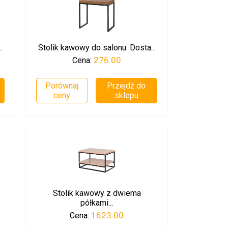
.
Stolik kawowy do salonu. Dosta...
276.00
Cena:
Porównaj
Przejdź do
ceny
sklepu
Stolik kawowy z dwiema
półkami...
1623.00
Cena: