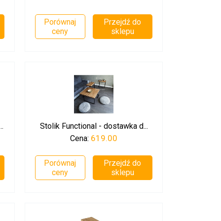
Porównaj
Przejdź do
ceny
sklepu
.
Stolik Functional - dostawka d...
619.00
Cena:
Porównaj
Przejdź do
ceny
sklepu